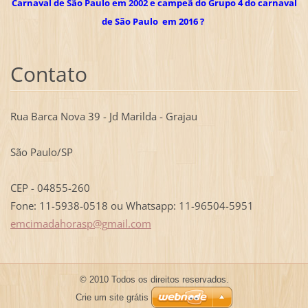
Carnaval de São Paulo em 2002 e campeã do Grupo 4 do carnaval
de São Paulo em 2016 ?
Contato
Rua Barca Nova 39 - Jd Marilda - Grajau
São Paulo/SP
CEP - 04855-260
Fone: 11-5938-0518 ou Whatsapp: 11-96504-5951
emcimada
horasp@g
mail.com
© 2010 Todos os direitos reservados.
Crie um site grátis